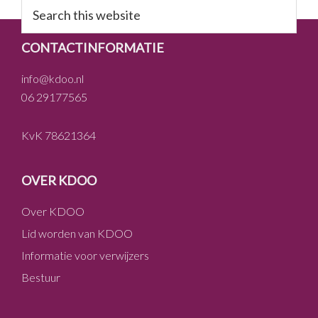
Search
this
website
FOOTER
CONTACTINFORMATIE
info@kdoo.nl
06 29177565
KvK 78621364
OVER KDOO
Over KDOO
Lid worden van KDOO
Informatie voor verwijzers
Bestuur