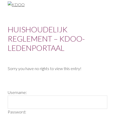
Skip
Skip
Skip
Skip
to
to
to
to
KDOO
primary
main
primary
footer
navigation
content
sidebar
HUISHOUDELIJK
REGLEMENT – KDOO-
LEDENPORTAAL
Sorry you have no rights to view this entry!
PRIMARY
Username:
SIDEBAR
Password: