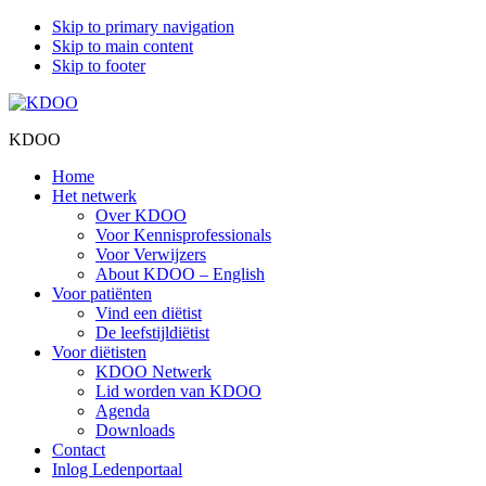
Skip to primary navigation
Skip to main content
Skip to footer
KDOO
Home
Het netwerk
Over KDOO
Voor Kennisprofessionals
Voor Verwijzers
About KDOO – English
Voor patiënten
Vind een diëtist
De leefstijldiëtist
Voor diëtisten
KDOO Netwerk
Lid worden van KDOO
Agenda
Downloads
Contact
Inlog Ledenportaal