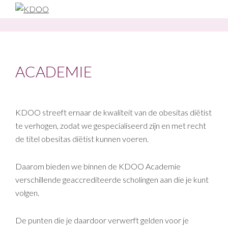
Skip
Skip
Skip
to
to
to
KDOO
primary
main
footer
navigation
content
ACADEMIE
KDOO streeft ernaar de kwaliteit van de obesitas diëtist
te verhogen, zodat we gespecialiseerd zijn en met recht
de titel obesitas diëtist kunnen voeren.
Daarom bieden we binnen de KDOO Academie
verschillende geaccrediteerde scholingen aan die je kunt
volgen.
De punten die je daardoor verwerft gelden voor je