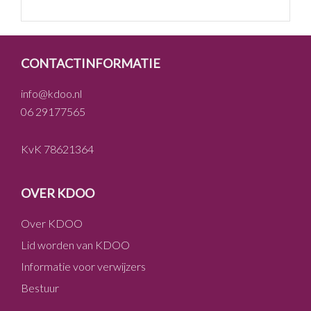
FOOTER
CONTACTINFORMATIE
info@kdoo.nl
06 29177565
KvK 78621364
OVER KDOO
Over KDOO
Lid worden van KDOO
Informatie voor verwijzers
Bestuur