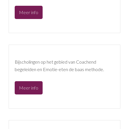
Harriët
Meer info
Verkoelen
Bijscholingen op het gebied van Coachend
begeleiden en Emotie-eten de baas methode.
Emotie
Meer info
eten
de
baas