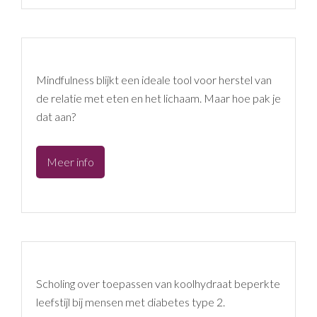
Mindfulness blijkt een ideale tool voor herstel van
de relatie met eten en het lichaam. Maar hoe pak je
dat aan?
Mindful
Meer info
en
Intuïtief
Eten
Scholing over toepassen van koolhydraat beperkte
leefstijl bij mensen met diabetes type 2.