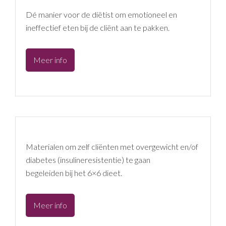
Dé manier voor de diëtist om emotioneel en
ineffectief eten bij de cliënt aan te pakken.
Act
Meer info
Scholingen
Materialen om zelf cliënten met overgewicht en/of
diabetes (insulineresistentie) te gaan
begeleiden bij het 6×6 dieet.
6×6
Meer info
dieet