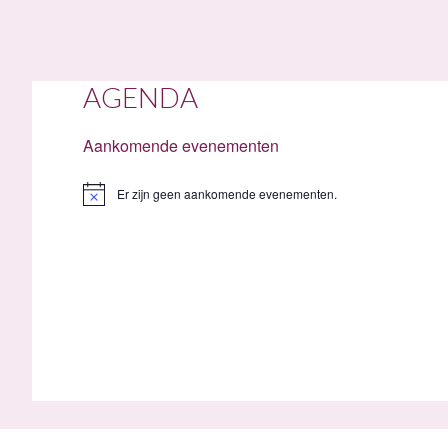
AGENDA
Aankomende evenementen
Er zijn geen aankomende evenementen.
B
e
r
i
c
h
t