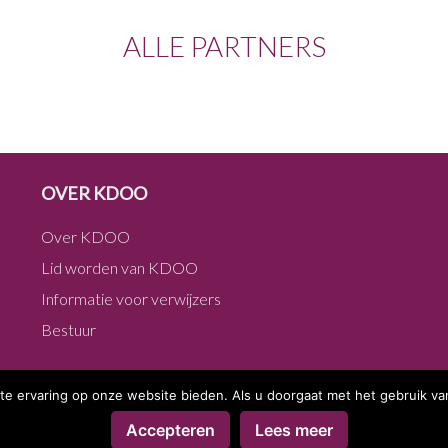
ALLE PARTNERS
OVER KDOO
Over KDOO
Lid worden van KDOO
Informatie voor verwijzers
Bestuur
te ervaring op onze website bieden. Als u doorgaat met het gebruik van
Accepteren
Lees meer
Copyright © 2026 KDOO ·
Algemene voorwaarden
·
Privacy verklaring
Log 