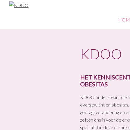
Skip
Skip
Skip
to
to
to
KDOO
primary
main
footer
HOM
navigation
content
KDOO
HET KENNISCENT
OBESITAS
KDOO ondersteunt diëtist
overgewicht en obesitas,
gedragsverandering en een
zetten ons in voor de erke
specialist in deze chroni