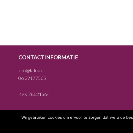
FOOTER
CONTACTINFORMATIE
info@kdoo.nl
06 29177565
KvK 78621364
Wij gebruiken cookies om ervoor te zorgen dat we u de bes