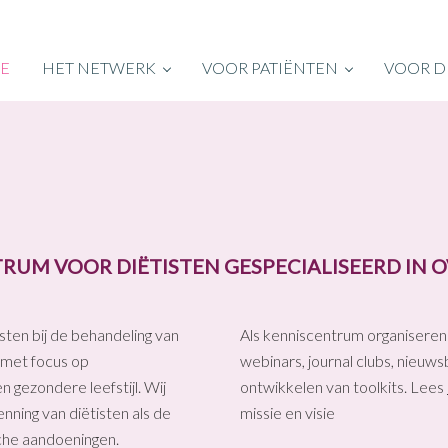
E
HET NETWERK
VOOR PATIËNTEN
VOOR D
RUM VOOR DIËTISTEN GESPECIALISEERD IN 
en bij de behandeling van
Als kenniscentrum organiseren
 met focus op
webinars, journal clubs, nieuw
 gezondere leefstijl. Wij
ontwikkelen van toolkits. Lees
nning van diëtisten als de
missie en visie
sche aandoeningen.