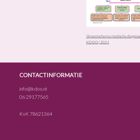
Stroomschema medische diagnose 
KDOO | 2021
FOOTER
CONTACTINFORMATIE
info@kdoo.nl
06 29177565
KvK 78621364