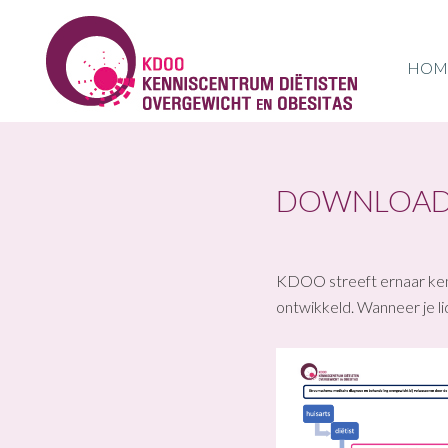
Skip
Skip
Skip
to
to
to
primary
main
footer
HOM
navigation
content
KDOO
DOWNLOAD
KDOO streeft ernaar kenn
ontwikkeld. Wanneer je lid