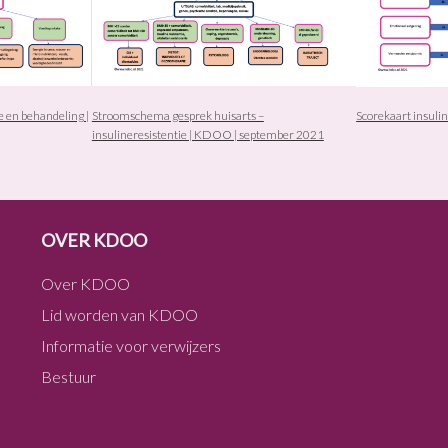
en behandeling |
Stroomschema gesprek huisarts –
Scorekaart insuli
insulineresistentie | KDOO | september 2021
OVER KDOO
Over KDOO
Lid worden van KDOO
Informatie voor verwijzers
Bestuur