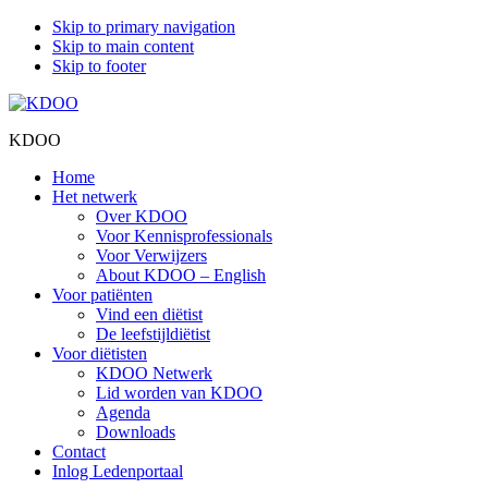
Skip to primary navigation
Skip to main content
Skip to footer
KDOO
Home
Het netwerk
Over KDOO
Voor Kennisprofessionals
Voor Verwijzers
About KDOO – English
Voor patiënten
Vind een diëtist
De leefstijldiëtist
Voor diëtisten
KDOO Netwerk
Lid worden van KDOO
Agenda
Downloads
Contact
Inlog Ledenportaal