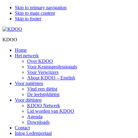
Skip to primary navigation
Skip to main content
Skip to footer
KDOO
Home
Het netwerk
Over KDOO
Voor Kennisprofessionals
Voor Verwijzers
About KDOO – English
Voor patiënten
Vind een diëtist
De leefstijldiëtist
Voor diëtisten
KDOO Netwerk
Lid worden van KDOO
Agenda
Downloads
Contact
Inlog Ledenportaal