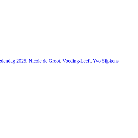
edendag 2025
,
Nicole de Groot
,
Voeding-Leeft
,
Yvo Sijpkens