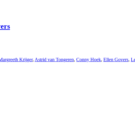
ers
argreeth Krijger
,
Astrid van Tongeren
,
Conny Hoek
,
Ellen Govers
,
L