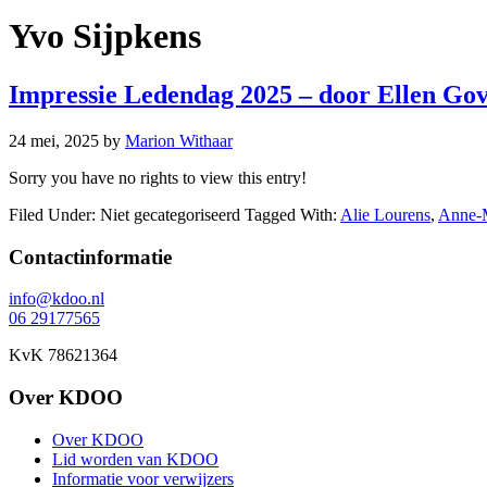
Yvo Sijpkens
Impressie Ledendag 2025 – door Ellen Gov
24 mei, 2025
by
Marion Withaar
Sorry you have no rights to view this entry!
Filed Under: Niet gecategoriseerd
Tagged With:
Alie Lourens
,
Anne-M
Footer
Contactinformatie
info@kdoo.nl
06 29177565
KvK 78621364
Over KDOO
Over KDOO
Lid worden van KDOO
Informatie voor verwijzers