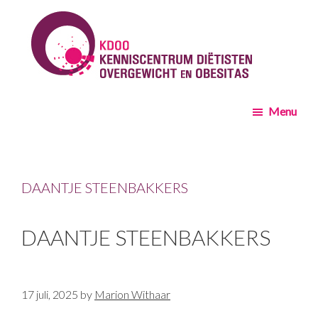
Skip
Skip
to
to
main
footer
content
KDOO
Menu
DAANTJE STEENBAKKERS
DAANTJE STEENBAKKERS
17 juli, 2025
by
Marion Withaar