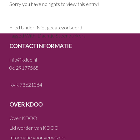
Sorry you have no rights to view this entry!
Filed Under: Niet gecategoriseerd
Tagged With:
Daantje Steenbakkers
FOOTER
CONTACTINFORMATIE
info@kdoo.nl
06 29177565
KvK 78621364
OVER KDOO
Over KDOO
Lid worden van KDOO
Informatie voor verwijzers