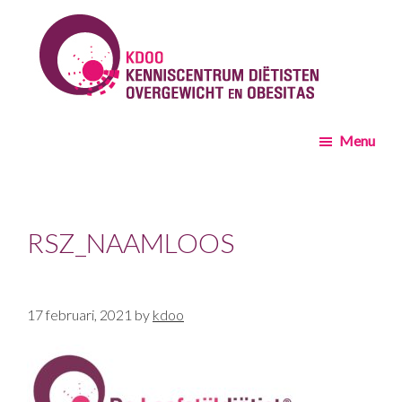
Skip
Skip
to
to
main
footer
content
KDOO
Menu
RSZ_NAAMLOOS
17 februari, 2021
by
kdoo