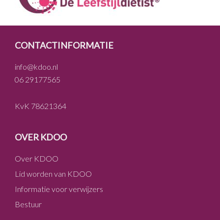
FOOTER
CONTACTINFORMATIE
info@kdoo.nl
06 29177565
KvK 78621364
OVER KDOO
Over KDOO
Lid worden van KDOO
Informatie voor verwijzers
Bestuur