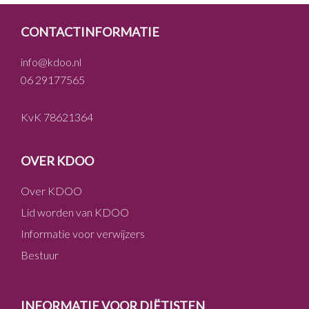
FOOTER
CONTACTINFORMATIE
info@kdoo.nl
06 29177565
KvK 78621364
OVER KDOO
Over KDOO
Lid worden van KDOO
Informatie voor verwijzers
Bestuur
INFORMATIE VOOR DIËTISTEN