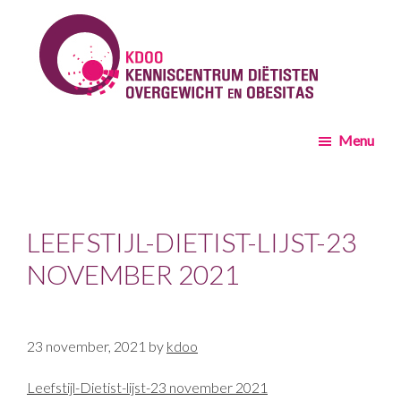
Skip
Skip
to
to
main
footer
content
KDOO
Menu
LEEFSTIJL-DIETIST-LIJST-23
NOVEMBER 2021
23 november, 2021
by
kdoo
Leefstijl-Dietist-lijst-23 november 2021