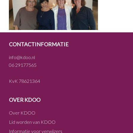
FOOTER
CONTACTINFORMATIE
info@kdoo.nl
06 29177565
KvK 78621364
OVER KDOO
Over KDOO
Lid worden van KDOO
Informatie voor verwijzers