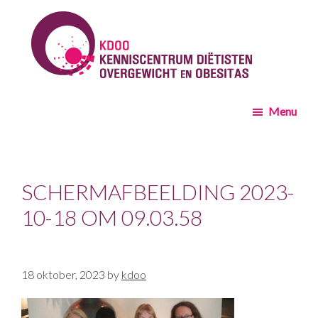
Skip
Skip
to
to
main
footer
content
KDOO
Menu
SCHERM­AFBEELDING 2023-
10-18 OM 09.03.58
18 oktober, 2023
by
kdoo