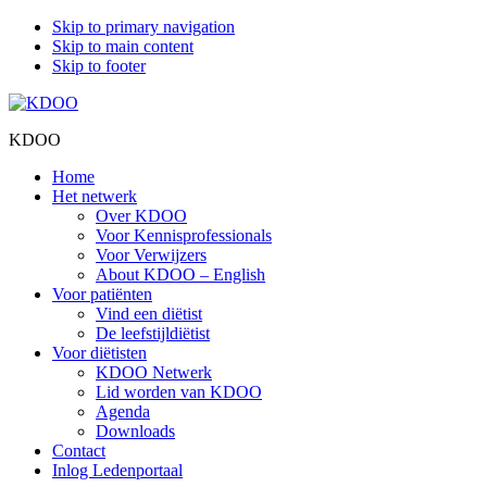
Skip to primary navigation
Skip to main content
Skip to footer
KDOO
Home
Het netwerk
Over KDOO
Voor Kennisprofessionals
Voor Verwijzers
About KDOO – English
Voor patiënten
Vind een diëtist
De leefstijldiëtist
Voor diëtisten
KDOO Netwerk
Lid worden van KDOO
Agenda
Downloads
Contact
Inlog Ledenportaal