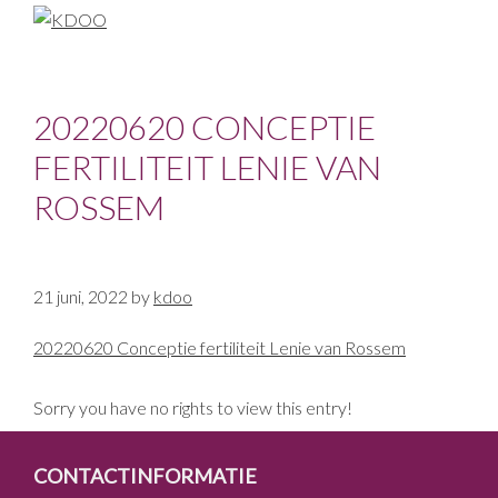
Skip
Skip
Skip
to
to
to
KDOO
primary
main
footer
navigation
content
20220620 CONCEPTIE
FERTILITEIT LENIE VAN
ROSSEM
21 juni, 2022
by
kdoo
20220620 Conceptie fertiliteit Lenie van Rossem
Sorry you have no rights to view this entry!
FOOTER
CONTACTINFORMATIE