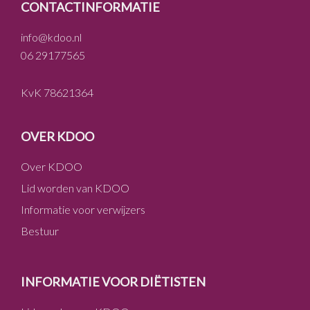
FOOTER
CONTACTINFORMATIE
info@kdoo.nl
06 29177565
KvK 78621364
OVER KDOO
Over KDOO
Lid worden van KDOO
Informatie voor verwijzers
Bestuur
INFORMATIE VOOR DIËTISTEN