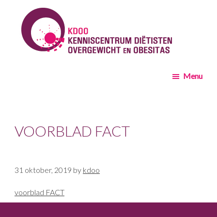
Skip
Skip
to
to
main
footer
content
KDOO
Menu
VOORBLAD FACT
31 oktober, 2019
by
kdoo
voorblad FACT