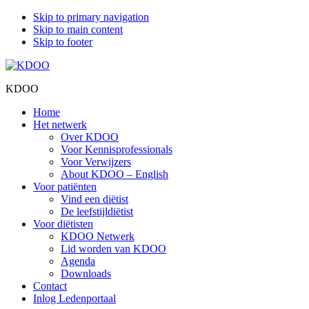
Skip to primary navigation
Skip to main content
Skip to footer
KDOO
Home
Het netwerk
Over KDOO
Voor Kennisprofessionals
Voor Verwijzers
About KDOO – English
Voor patiënten
Vind een diëtist
De leefstijldiëtist
Voor diëtisten
KDOO Netwerk
Lid worden van KDOO
Agenda
Downloads
Contact
Inlog Ledenportaal