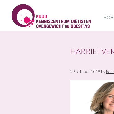
Skip
Skip
Skip
to
to
to
primary
main
footer
HOM
navigation
content
KDOO
HARRIETVE
29 oktober, 2019
by
kdo