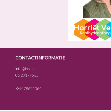
FOOTER
CONTACTINFORMATIE
info@kdoo.nl
06 29177565
KvK 78621364