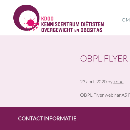
Skip
Skip
Skip
to
to
to
primary
main
footer
HOM
navigation
content
KDOO
OBPL FLYER
23 april, 2020
by
kdoo
OBPL Flyer webinar A5 
FOOTER
CONTACTINFORMATIE