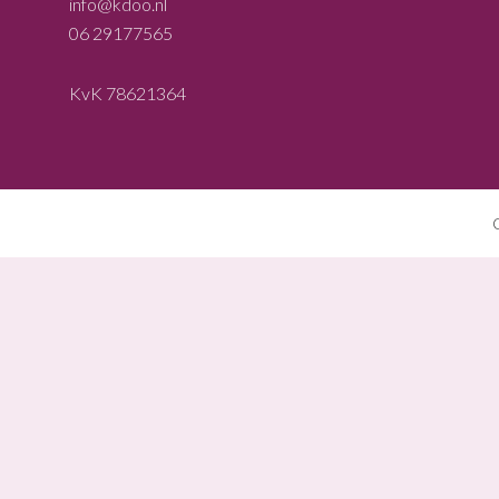
info@kdoo.nl
06 29177565
KvK 78621364