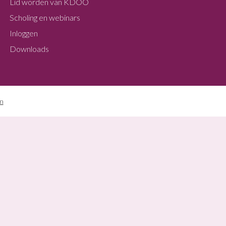
Lid worden van KDOO
Scholing en webinars
Inloggen
Downloads
in