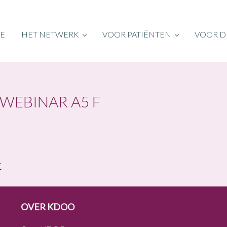
E
HET NETWERK
VOOR PATIËNTEN
VOOR D
 WEBINAR A5 F
F
OVER KDOO