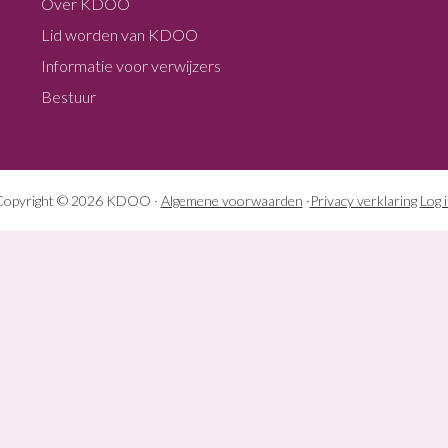
Over KDOO
Lid worden van KDOO
Informatie voor verwijzers
Bestuur
Copyright © 2026 KDOO ·
Algemene voorwaarden
·
Privacy verklaring
Log 