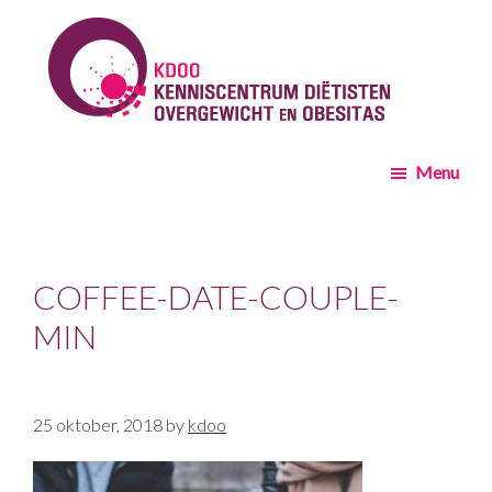
Skip
Skip
to
to
main
footer
content
KDOO
Menu
COFFEE-DATE-COUPLE-
MIN
25 oktober, 2018
by
kdoo