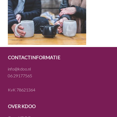
FOOTER
CONTACTINFORMATIE
info@kdoo.nl
06 29177565
KvK 78621364
OVER KDOO