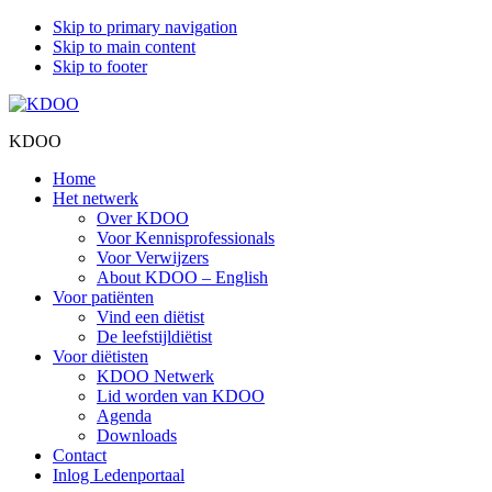
Skip to primary navigation
Skip to main content
Skip to footer
KDOO
Home
Het netwerk
Over KDOO
Voor Kennisprofessionals
Voor Verwijzers
About KDOO – English
Voor patiënten
Vind een diëtist
De leefstijldiëtist
Voor diëtisten
KDOO Netwerk
Lid worden van KDOO
Agenda
Downloads
Contact
Inlog Ledenportaal