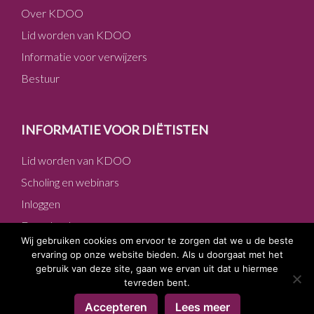
Over KDOO
Lid worden van KDOO
Informatie voor verwijzers
Bestuur
INFORMATIE VOOR DIËTISTEN
Lid worden van KDOO
Scholing en webinars
Inloggen
Downloads
Wij gebruiken cookies om ervoor te zorgen dat we u de beste
ervaring op onze website bieden. Als u doorgaat met het
gebruik van deze site, gaan we ervan uit dat u hiermee
tevreden bent.
Copyright © 2026 KDOO ·
Algemene voorwaarden
·
Privacy
Accepteren
Lees meer
verklaring
Log in