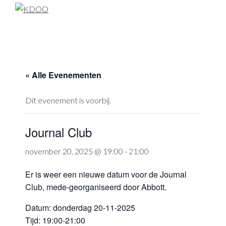
Skip
Skip
Skip
to
to
to
KDOO
primary
main
footer
navigation
content
« Alle Evenementen
Dit evenement is voorbij.
Journal Club
november 20, 2025 @ 19:00
-
21:00
Er is weer een nieuwe datum voor de Journal
Club, mede-georganiseerd door Abbott.
Datum: donderdag 20-11-2025
Tijd: 19:00-21:00