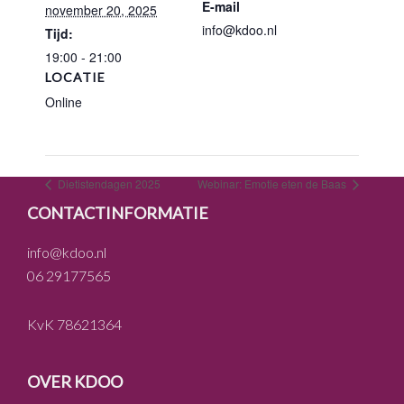
E-mail
november 20, 2025
info@kdoo.nl
Tijd:
19:00 - 21:00
LOCATIE
Online
Dietistendagen 2025
Webinar: Emotie eten de Baas
FOOTER
CONTACTINFORMATIE
info@kdoo.nl
06 29177565
KvK 78621364
OVER KDOO