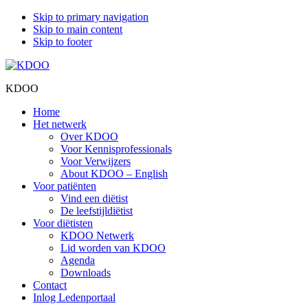
Skip to primary navigation
Skip to main content
Skip to footer
KDOO
Home
Het netwerk
Over KDOO
Voor Kennisprofessionals
Voor Verwijzers
About KDOO – English
Voor patiënten
Vind een diëtist
De leefstijldiëtist
Voor diëtisten
KDOO Netwerk
Lid worden van KDOO
Agenda
Downloads
Contact
Inlog Ledenportaal