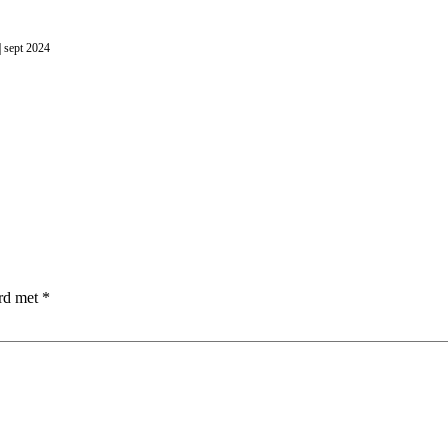
| sept 2024
erd met
*