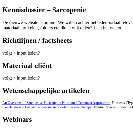
Kennisdossier – Sarcopenie
De nieuwe website is online! We willen achter het ledenportaal relev
materiaal, artikelen, folders etc die je wilt delen? Laat het weten!
Richtlijnen / factsheets
volgt > input leden?
Materiaal cliënt
volgt > input leden?
Wetenschappelijke artikelen
An Overview of Sarcopenia: Focusing on Nutritional Treatment Approaches
| Nutrients | Ty
Skeletal muscle loss and sarcopenia in obesity pharmacotherapy
| Nature Reviews Endocrinol
Webinars