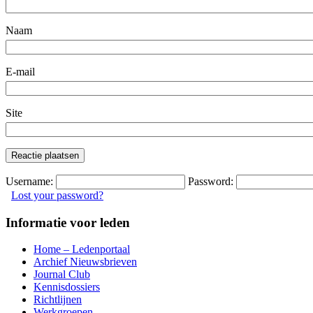
Naam
E-mail
Site
Primary
Username:
Password:
Lost your password?
Sidebar
Informatie voor leden
Home – Ledenportaal
Archief Nieuwsbrieven
Journal Club
Kennisdossiers
Richtlijnen
Werkgroepen