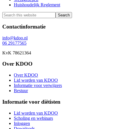
Huishoudelijk Reglement
Search
this
website
Footer
Contactinformatie
info@kdoo.nl
06 29177565
KvK 78621364
Over KDOO
Over KDOO
Lid worden van KDOO
Informatie voor verwijzers
Bestuur
Informatie voor diëtisten
Lid worden van KDOO
Scholing en webinars
Inloggen
Downloads