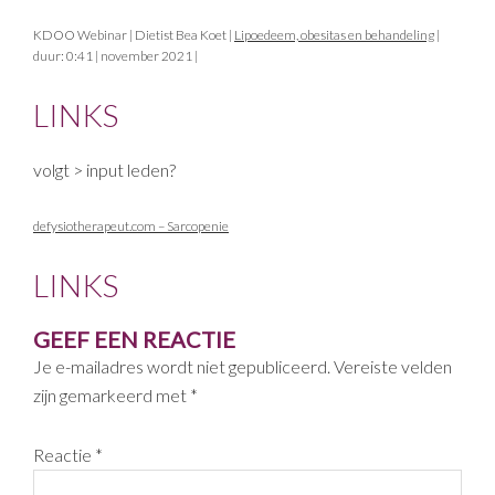
KDOO Webinar | Dietist Bea Koet |
Lipoedeem, obesitas en behandeling
|
duur: 0:41 | november 2021 |
LINKS
volgt > input leden?
defysiotherapeut.com – Sarcopenie
LINKS
GEEF EEN REACTIE
Je e-mailadres wordt niet gepubliceerd.
Vereiste velden
zijn gemarkeerd met
*
Reactie
*