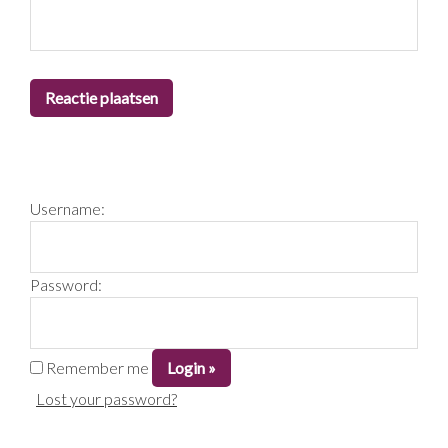
PRIMARY
Username:
SIDEBAR
Password:
Remember me
Lost your password?