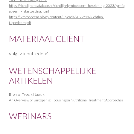
https://richtlijnendatabase.nl/richtlijn/lymfoedeem_herziening_2023/lymfo
edeem_-_startpagina.html
https://lymfoedeem.nl/wp-content/uploads/2022/10/Richtlijn-
Lipoedeem.pdf
MATERIAAL CLIËNT
volgt > input leden?
WETENSCHAPPELIJKE
ARTIKELEN
Bron: x | Type: x | Jaar: x
An Overview of Sarcopenia: Focusing on Nutritional Treatment Approaches
WEBINARS