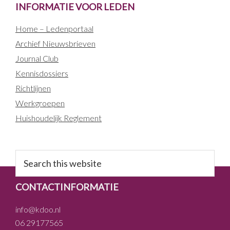
INFORMATIE VOOR LEDEN
Home – Ledenportaal
Archief Nieuwsbrieven
Journal Club
Kennisdossiers
Richtlijnen
Werkgroepen
Huishoudelijk Reglement
Search
this
website
FOOTER
CONTACTINFORMATIE
info@kdoo.nl
06 29177565